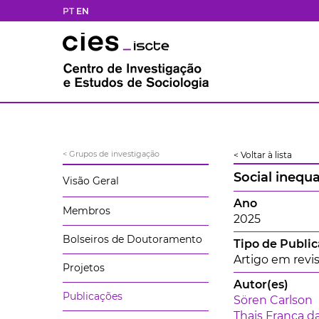
PT
EN
< Grupos de investigação
< Voltar à lista
Social inequ
Visão Geral
Ano
Membros
2025
Bolseiros de Doutoramento
Tipo de Publi
Artigo em revis
Projetos
Autor(es)
Publicações
Sören Carlson
Thais França da