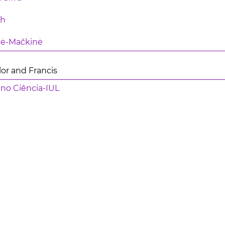
ch
tė-Mačkinė
or and Francis
 no Ciência-IUL