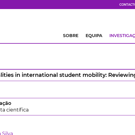
CONTACT
SOBRE
EQUIPA
INVESTIGA
alities in international student mobility: Review
cação
ta científica
 Silva