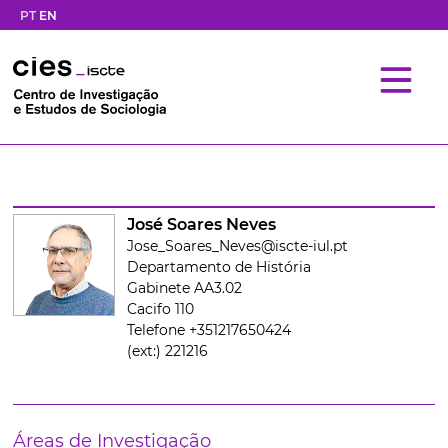
PT
EN
José Soares Neves
Jose_Soares_Neves@iscte-iul.pt
Departamento de História
Gabinete AA3.02
Cacifo 110
Telefone +351217650424
(ext:) 221216
Áreas de Investigação