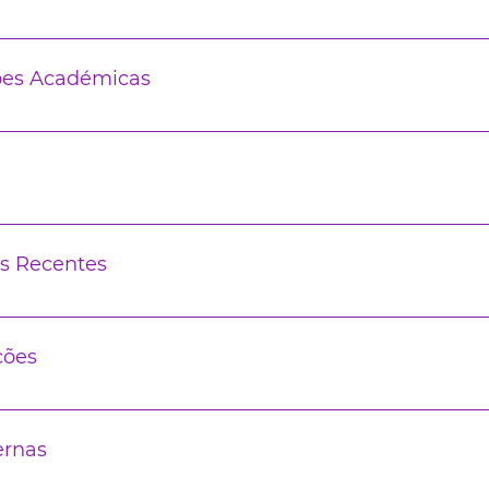
ões Académicas
s Recentes
ções
ernas