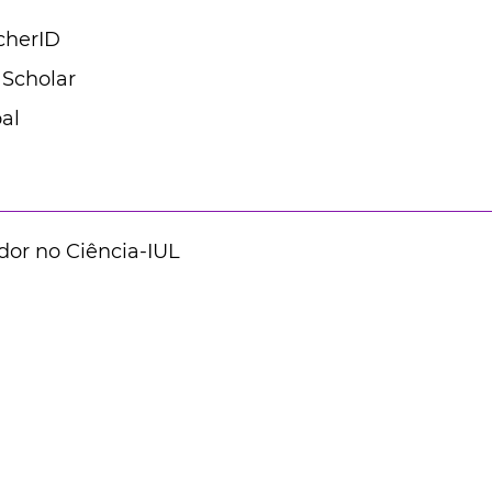
cherID
 Scholar
al
dor no Ciência-IUL