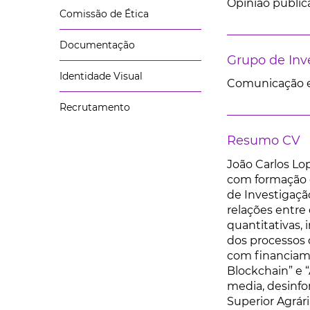
Opinião públic
Comissão de Ética
Documentação
Grupo de Inv
Identidade Visual
Comunicação e
Recrutamento
Resumo CV
João Carlos Lo
com formação d
de Investigação
relações entre
quantitativas,
dos processos 
com financiame
Blockchain” e “
media, desinfor
Superior Agrári