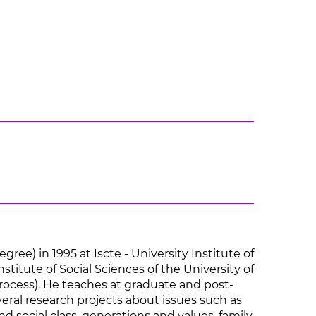
ee) in 1995 at Iscte - University Institute of
stitute of Social Sciences of the University of
 Process). He teaches at graduate and post-
everal research projects about issues such as
nd social class, generations and values, family