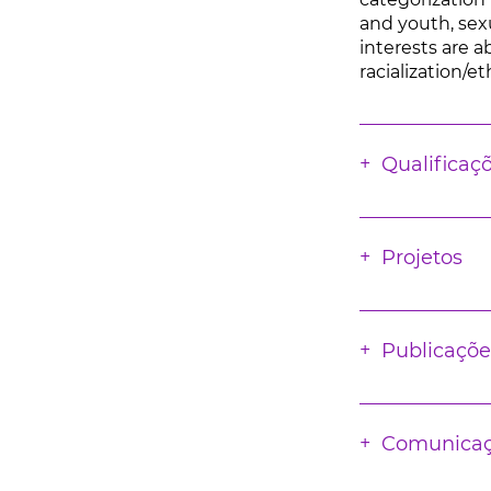
and youth, sexu
interests are a
racialization/et
Qualificaç
Projetos
Publicaçõe
Comunica