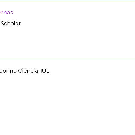
ernas
 Scholar
dor no Ciência-IUL