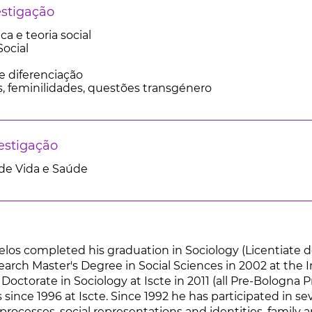
estigação
ca e teoria social
ocial
e diferenciação
, feminilidades, questões transgénero
estigação
de Vida e Saúde
os completed his graduation in Sociology (Licentiate degr
earch Master's Degree in Social Sciences in 2002 at the In
 Doctorate in Sociology at Iscte in 2011 (all Pre-Bologna
 since 1996 at Iscte. Since 1992 he has participated in s
processes, social representations and identities, family a