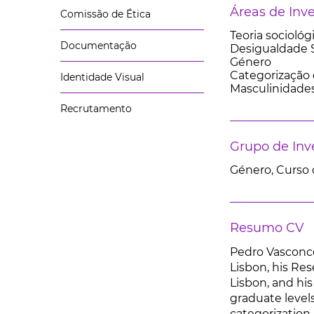
Áreas de Inv
Comissão de Ética
Teoria sociológi
Documentação
Desigualdade S
Género
Categorização 
Identidade Visual
Masculinidades
Recrutamento
Grupo de Inv
Género, Curso 
Resumo CV
Pedro Vasconcel
Lisbon, his Res
Lisbon, and his
graduate levels
categorization 