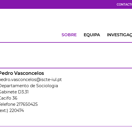
CONTACT
SOBRE
EQUIPA
INVESTIGA
Pedro Vasconcelos
pedro.vasconcelos@iscte-iul.pt
Departamento de Sociologia
Gabinete D3.31
Cacifo 36
Telefone 217650425
(ext:) 220474