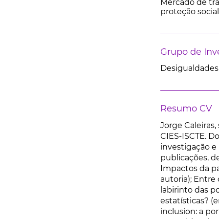
Mercado de trab
proteção social
Grupo de Inv
Desigualdades,
Resumo CV
Jorge Caleiras,
CIES-ISCTE. D
investigação e
publicações, 
Impactos da p
autoria); Entr
labirinto das 
estatísticas? (
inclusion: a p