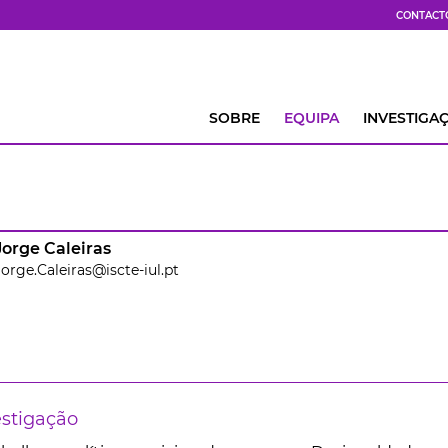
CONTACT
SOBRE
EQUIPA
INVESTIGA
Jorge Caleiras
Jorge.Caleiras@iscte-iul.pt
estigação