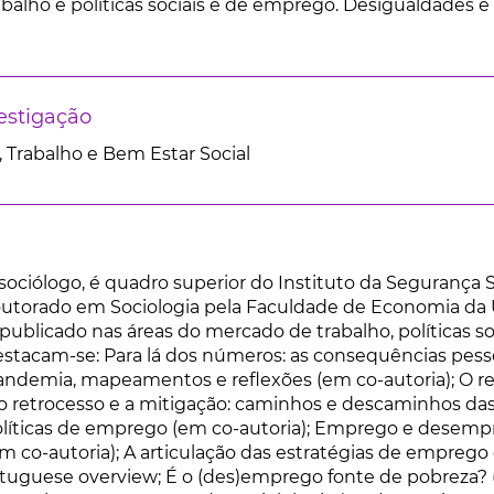
alho e políticas sociais e de emprego. Desigualdades e ri
estigação
 Trabalho e Bem Estar Social
 sociólogo, é quadro superior do Instituto da Segurança 
outorado em Sociologia pela Faculdade de Economia da
 publicado nas áreas do mercado de trabalho, políticas s
destacam-se: Para lá dos números: as consequências p
andemia, mapeamentos e reflexões (em co-autoria); O 
e o retrocesso e a mitigação: caminhos e descaminhos da
políticas de emprego (em co-autoria); Emprego e dese
em co-autoria); A articulação das estratégias de emprego e
ortuguese overview; É o (des)emprego fonte de pobreza?