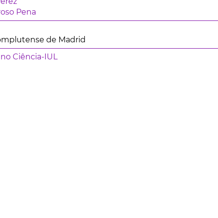
Pérez
roso Pena
omplutense de Madrid
 no Ciência-IUL