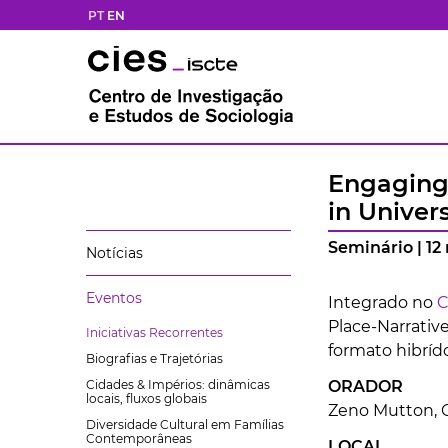
PT
EN
Engaging 
in Univers
Seminário | 1
Notícias
Eventos
Integrado no
C
Place-Narrative
Iniciativas Recorrentes
formato hibrído
Biografias e Trajetórias
Cidades & Impérios: dinâmicas
ORADOR
locais, fluxos globais
Zeno Mutton, C
Diversidade Cultural em Famílias
Contemporâneas
LOCAL