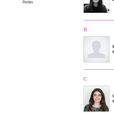
Redes
B
C