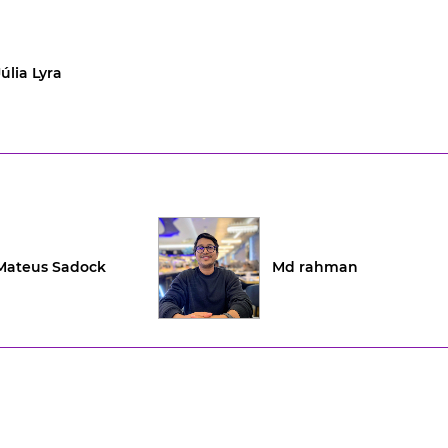
Júlia Lyra
Mateus Sadock
Md rahman