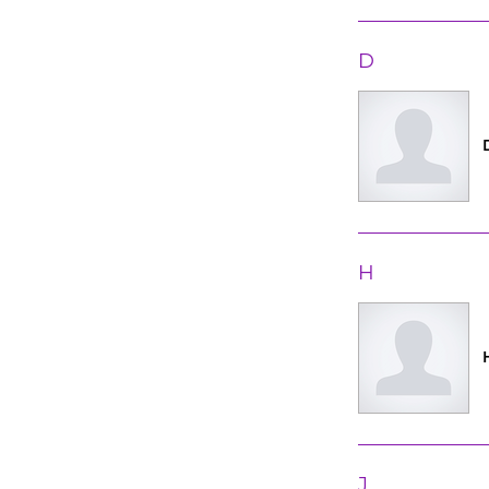
D
H
J