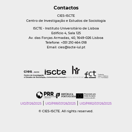
Contactos
CIES-ISCTE
Centro de Investigação e Estudos de Sociologia
ISCTE - Instituto Universitário de Lisboa
Edifício 4, Sala 125
Av. das Forças Armadas, 40, 1649-026 Lisboa
Telefone: +351 210 464 018
Email:
cies@iscte-iul.pt
|
|
UID/3126/2025
UID/PRR/03126/2025
UID/PRR2/03126/2025
© CIES-ISCTE. All rights reserved.