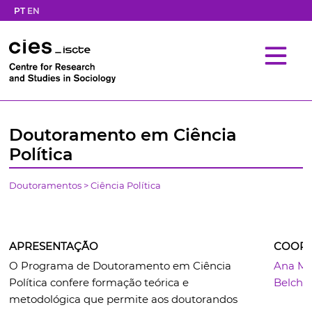
PT
EN
Doutoramento em Ciência
Política
Doutoramentos
>
C
iência Política
APRESENTAÇÃO
COOR
O Programa de Doutoramento em Ciência
Ana Ma
Política confere formação teórica e
Belchio
metodológica que permite aos doutorandos