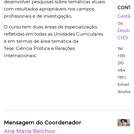
desenvolver pesquisas sobre temáticas atuais
CONTA
com resultados apropriáveis nos campos
profissionais e de investigação.
Gestão
de
O curso tem duas áreas de especialização,
Doutor
refletidas em todas as Unidades Curriculares
CIES
e em termos de área temática da
Tese:
Ciência Política e
Relações
Tel.
Internacionais.
+351
210
464
195 |
Email
doutora
Mensagem do Coordenador
Ana Maria Belchior