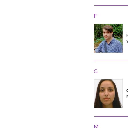
F
G
M