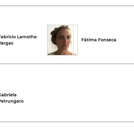
Fabricio Lamothe
Fátima Fonseca
Vargas
Gabriela
Petrungaro